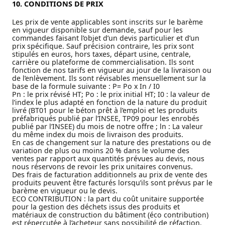
10. CONDITIONS DE PRIX
Les prix de vente applicables sont inscrits sur le barème
en vigueur disponible sur demande, sauf pour les
commandes faisant l’objet d’un devis particulier et d’un
prix spécifique. Sauf précision contraire, les prix sont
stipulés en euros, hors taxes, départ usine, centrale,
carrière ou plateforme de commercialisation. Ils sont
fonction de nos tarifs en vigueur au jour de la livraison ou
de l’enlèvement. Ils sont révisables mensuellement sur la
base de la formule suivante : P= Po x In / I0
Pn : le prix révisé HT; Po : le prix initial HT; I0 : la valeur de
l’index le plus adapté en fonction de la nature du produit
livré (BT01 pour le béton prêt à l’emploi et les produits
préfabriqués publié par l’INSEE, TP09 pour les enrobés
publié par l’INSEE) du mois de notre offre ; ln : La valeur
du même index du mois de livraison des produits.
En cas de changement sur la nature des prestations ou de
variation de plus ou moins 20 % dans le volume des
ventes par rapport aux quantités prévues au devis, nous
nous réservons de revoir les prix unitaires convenus.
Des frais de facturation additionnels au prix de vente des
produits peuvent être facturés lorsqu’ils sont prévus par le
barème en vigueur ou le devis.
ECO CONTRIBUTION : la part du coût unitaire supportée
pour la gestion des déchets issus des produits et
matériaux de construction du bâtiment (éco contribution)
est répercutée à l’acheteur sans possibilité de réfaction.