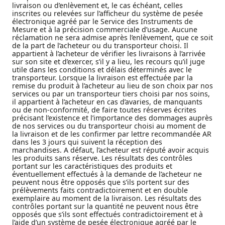
livraison ou d’enlèvement et, le cas échéant, celles
inscrites ou relevées sur l’afficheur du système de pesée
électronique agréé par le Service des Instruments de
Mesure et à la précision commerciale d’usage. Aucune
réclamation ne sera admise après l’enlèvement, que ce soit
de la part de l’acheteur ou du transporteur choisi. Il
appartient à l’acheteur de vérifier les livraisons à l’arrivée
sur son site et d’exercer, s’il y a lieu, les recours qu’il juge
utile dans les conditions et délais déterminés avec le
transporteur. Lorsque la livraison est effectuée par la
remise du produit à l’acheteur au lieu de son choix par nos
services ou par un transporteur tiers choisi par nos soins,
il appartient à l’acheteur en cas d’avaries, de manquants
ou de non-conformité, de faire toutes réserves écrites
précisant l’existence et l’importance des dommages auprès
de nos services ou du transporteur choisi au moment de
la livraison et de les confirmer par lettre recommandée AR
dans les 3 jours qui suivent la réception des
marchandises. A défaut, l’acheteur est réputé avoir acquis
les produits sans réserve. Les résultats des contrôles
portant sur les caractéristiques des produits et
éventuellement effectués à la demande de l’acheteur ne
peuvent nous être opposés que s’ils portent sur des
prélèvements faits contradictoirement et en double
exemplaire au moment de la livraison. Les résultats des
contrôles portant sur la quantité ne peuvent nous être
opposés que s’ils sont effectués contradictoirement et à
l’aide d’un système de pesée électronique agréé par le