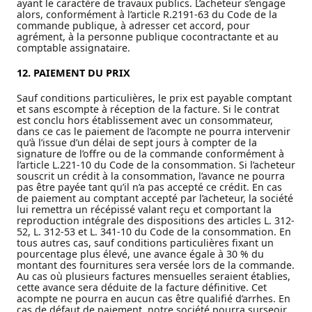
ayant le caractère de travaux publics. L’acheteur s’engage
alors, conformément à l’article R.2191-63 du Code de la
commande publique, à adresser cet accord, pour
agrément, à la personne publique cocontractante et au
comptable assignataire.
12. PAIEMENT DU PRIX
Sauf conditions particulières, le prix est payable comptant
et sans escompte à réception de la facture. Si le contrat
est conclu hors établissement avec un consommateur,
dans ce cas le paiement de l’acompte ne pourra intervenir
qu’à l’issue d’un délai de sept jours à compter de la
signature de l’offre ou de la commande conformément à
l’article L.221-10 du Code de la consommation. Si l’acheteur
souscrit un crédit à la consommation, l’avance ne pourra
pas être payée tant qu’il n’a pas accepté ce crédit. En cas
de paiement au comptant accepté par l’acheteur, la société
lui remettra un récépissé valant reçu et comportant la
reproduction intégrale des dispositions des articles L. 312-
52, L. 312-53 et L. 341-10 du Code de la consommation. En
tous autres cas, sauf conditions particulières fixant un
pourcentage plus élevé, une avance égale à 30 % du
montant des fournitures sera versée lors de la commande.
Au cas où plusieurs factures mensuelles seraient établies,
cette avance sera déduite de la facture définitive. Cet
acompte ne pourra en aucun cas être qualifié d’arrhes. En
cas de défaut de paiement, notre société pourra surseoir